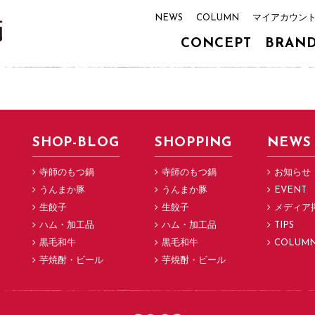
NEWS
COLUMN
マイアカウン
CONCEPT
BRAN
SHOP-BLOG
SHOPPING
NEWS
寺師のもつ鍋
寺師のもつ鍋
お知らせ
うんまか豚
うんまか豚
EVENT
生餃子
生餃子
メディア
ハム・加工品
ハム・加工品
TIPS
黒毛和牛
黒毛和牛
COLUM
芋焼酎・ビール
芋焼酎・ビール