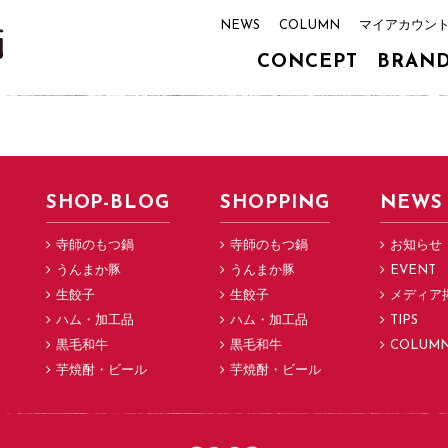
NEWS
COLUMN
マイアカウン
CONCEPT
BRAN
SHOP-BLOG
SHOPPING
NEWS
寺師のもつ鍋
寺師のもつ鍋
お知らせ
うんまか豚
うんまか豚
EVENT
生餃子
生餃子
メディア
ハム・加工品
ハム・加工品
TIPS
黒毛和牛
黒毛和牛
COLUM
芋焼酎・ビール
芋焼酎・ビール