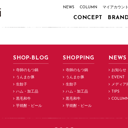
NEWS
COLUMN
マイアカウン
CONCEPT
BRAN
SHOP-BLOG
SHOPPING
NEWS
寺師のもつ鍋
寺師のもつ鍋
お知らせ
うんまか豚
うんまか豚
EVENT
生餃子
生餃子
メディア
ハム・加工品
ハム・加工品
TIPS
黒毛和牛
黒毛和牛
COLUM
芋焼酎・ビール
芋焼酎・ビール